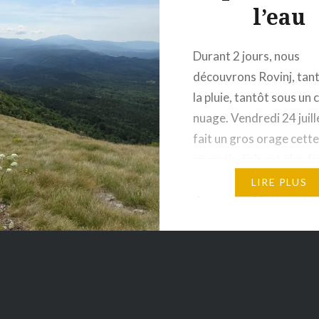
l’eau
Durant 2 jours, nous
découvrons Rovinj, tan
la pluie, tantôt sous un c
nuage. Vendredi 24 juillet
fait un gros orage cette
ce matin, l’air est plus f
le soleil semble pointer 
LIRE PLUS
de son nez. Nous parto
Rovinj par la petite rout
surplombe le…