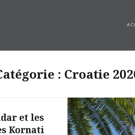
AC
Catégorie :
Croatie 202
dar et les
es Kornati