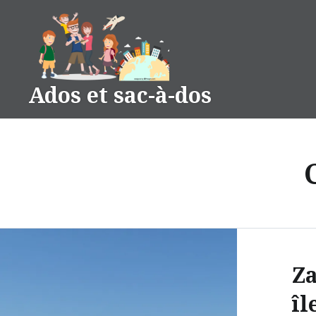
Accéder
au
contenu
principal
Ados et sac-à-dos
Za
îl