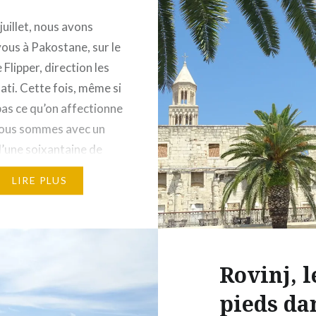
juillet, nous avons
ous à Pakostane, sur le
 Flipper, direction les
ati. Cette fois, même si
 pas ce qu’on affectionne
 nous sommes avec un
’une soixantaine de
s, car prendre un
LIRE PLUS
ndividuel aurait été
 trop cher ! L’archipel
atis, classé parc
, compte…
Rovinj, l
pieds da