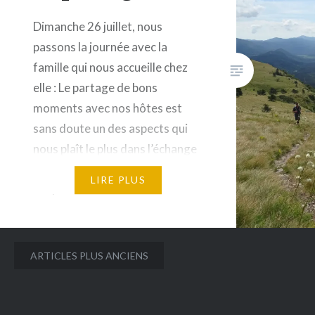
Dimanche 26 juillet, nous
passons la journée avec la
famille qui nous accueille chez
elle : Le partage de bons
moments avec nos hôtes est
sans doute un des aspects qui
nous plaît le plus dans l’échange
de maison. Il est 8h du matin, le
LIRE PLUS
coup de klaxon d’Elsa devant la
maison donne le signal du…
Navigation
ARTICLES PLUS ANCIENS
des
articles