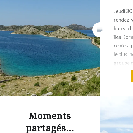
Jeudi 30 
rendez-v
bateau le
îles Korn
ce n’est
le plus,
groupe d
personne
bateau i
beaucoup
des Korn
naturel
Moments
partagés…