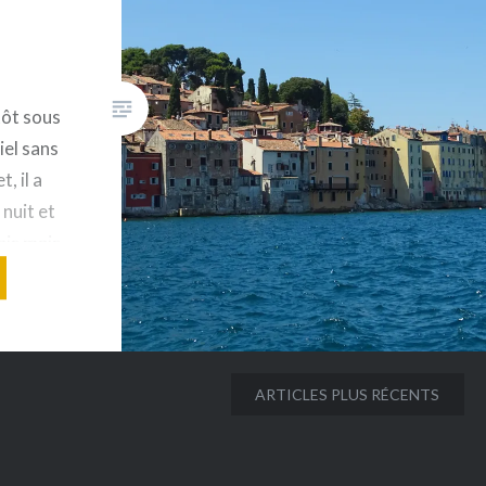
tôt sous
iel sans
, il a
 nuit et
rais mais
le bout
ns pour
e qui
ARTICLES PLUS RÉCENTS