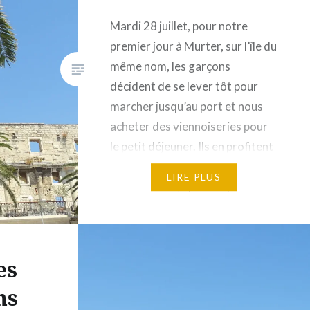
Mardi 28 juillet, pour notre
premier jour à Murter, sur l’île du
même nom, les garçons
décident de se lever tôt pour
marcher jusqu’au port et nous
acheter des viennoiseries pour
le petit déjeuner. Ils en profitent
pour repérer si le « fish market »
LIRE PLUS
est ouvert et, après ce petit
déjeuner bien apprécié, nous
emmènent acheter…
es
ns