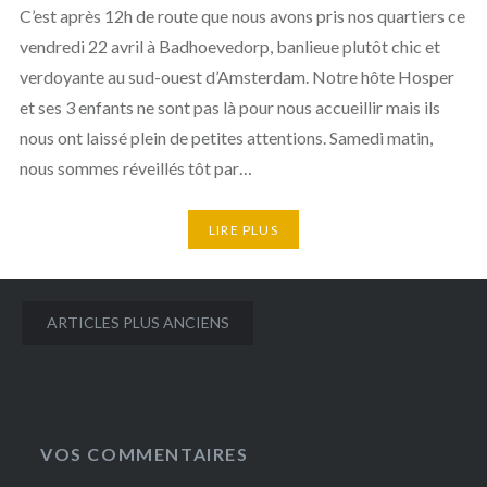
C’est après 12h de route que nous avons pris nos quartiers ce
vendredi 22 avril à Badhoevedorp, banlieue plutôt chic et
verdoyante au sud-ouest d’Amsterdam. Notre hôte Hosper
et ses 3 enfants ne sont pas là pour nous accueillir mais ils
nous ont laissé plein de petites attentions. Samedi matin,
nous sommes réveillés tôt par…
LIRE PLUS
Navigation
ARTICLES PLUS ANCIENS
des
articles
VOS COMMENTAIRES