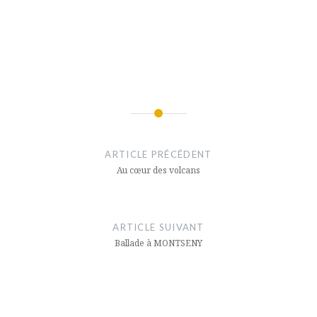
une
Navigation
de
ARTICLE PRÉCÉDENT
l’article
Au cœur des volcans
ARTICLE SUIVANT
Ballade à MONTSENY