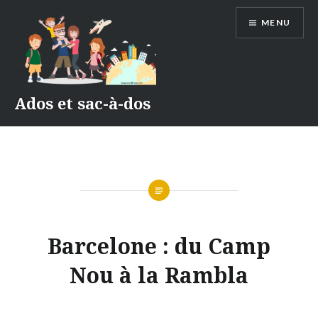
Accéder
MENU
au
contenu
principal
Ados et sac-à-dos
CATALOGNE
Barcelone : du Camp
2015
Nou à la Rambla
Publié
le
11