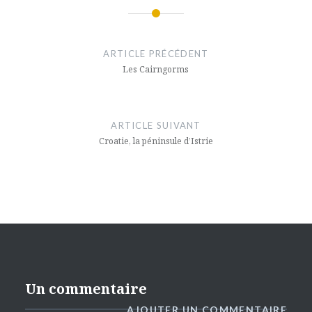
Navigation
de
ARTICLE PRÉCÉDENT
l’article
Les Cairngorms
ARTICLE SUIVANT
Croatie, la péninsule d’Istrie
Un commentaire
AJOUTER UN COMMENTAIRE