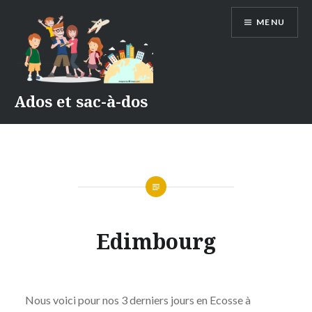
Accéder
MENU
au
contenu
principal
Ados et sac-à-dos
ECOSSE
Edimbourg
2019
Publié
le
3
par
AOÛT
Nous voici pour nos 3 derniers jours en Ecosse à
ADMIN
2019