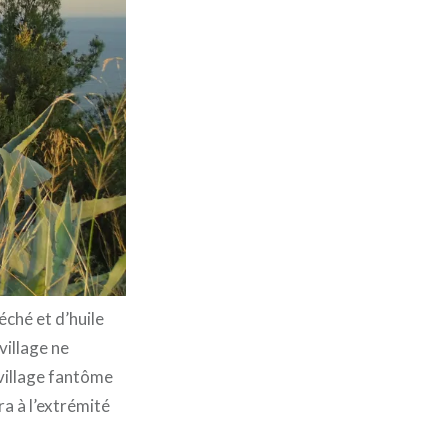
éché et d’huile
village ne
 village fantôme
a à l’extrémité