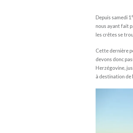
Depuis samedi 1
nous ayant fait 
les crêtes se tro
Cette dernière po
devons donc pass
Herzégovine, just
à destination de 