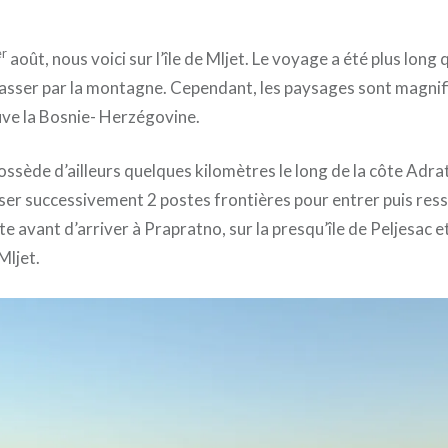
Publié
le
5
par
AOÛT
ADMIN
2020
er
août, nous voici sur l’île de Mljet. Le voyage a été plus long
passer par la montagne. Cependant, les paysages sont magnif
uve la Bosnie- Herzégovine.
ssède d’ailleurs quelques kilomètres le long de la côte Adra
er successivement 2 postes frontières pour entrer puis ress
e avant d’arriver à Prapratno, sur la presqu’île de Peljesac e
Mljet.