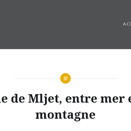
AC
CROATIE
le de Mljet, entre mer 
2020
montagne