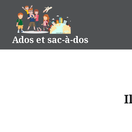
Accéder
au
contenu
principal
Ados et sac-à-dos
I