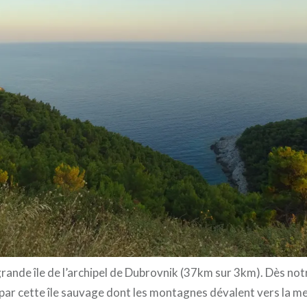
 grande île de l’archipel de Dubrovnik (37km sur 3km). Dès not
ar cette île sauvage dont les montagnes dévalent vers la mer.