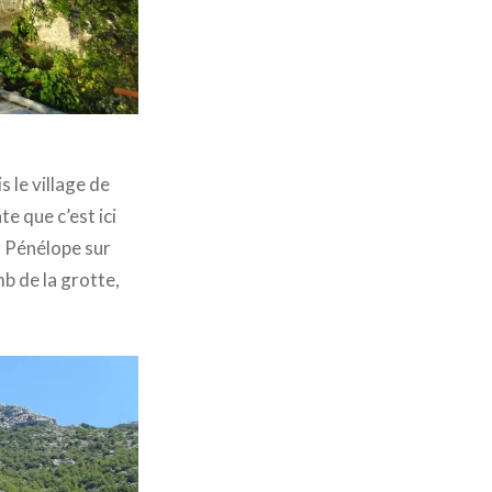
 le village de
e que c’est ici
r Pénélope sur
b de la grotte,