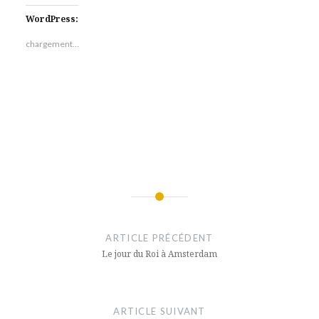
WordPress:
chargement…
Featured
Navigation
de
ARTICLE PRÉCÉDENT
l’article
Le jour du Roi à Amsterdam
ARTICLE SUIVANT