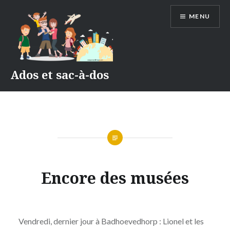
Accéder
MENU
au
contenu
principal
Ados et sac-à-dos
AMSTERDAM
Encore des musées
2022
Publié
le
28
par
AVRIL
Vendredi, dernier jour à Badhoevedhorp : Lionel et les
ADMIN
2022