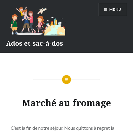
Accéder
MENU
au
contenu
principal
Ados et sac-à-dos
AMSTERDAM
Marché au fromage
2022
Publié
le
1
par
MAI
C’est la fin de notre séjour. Nous quittons à regret la
ADMIN
2022