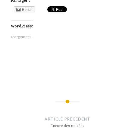
Partager :
E-mail
WordPress:
chargement…
Featured
Navigation
de
ARTICLE PRÉCÉDENT
l’article
Encore des musées