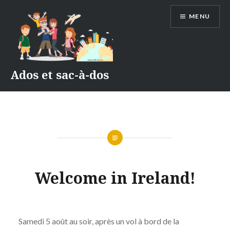
Accéder
MENU
au
contenu
principal
Ados et sac-à-dos
IRLANDE
Welcome in Ireland!
2023
Publié
le
12
par
AOÛT
Samedi 5 août au soir, après un vol à bord de la
ADMIN
2023