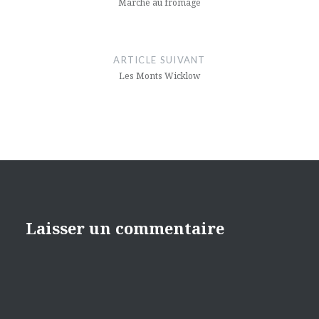
l’article
Marché au fromage
ARTICLE SUIVANT
Les Monts Wicklow
Laisser un commentaire